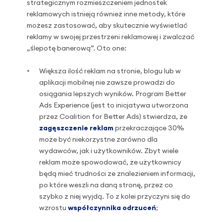
strategicznym rozmieszczeniem jednostek
reklamowych istnieją również inne metody, które
możesz zastosować, aby skutecznie wyświetlać
reklamy w swojej przestrzeni reklamowej i zwalczać
„ślepotę banerową”. Oto one:
Większa ilość reklam na stronie, blogu lub w
aplikacji mobilnej nie zawsze prowadzi do
osiągania lepszych wyników. Program Better
Ads Experience (jest to inicjatywa utworzona
przez Coalition for Better Ads) stwierdza, że
zagęszczenie reklam
przekraczające 30%
może być niekorzystne zarówno dla
wydawców, jak i użytkowników. Zbyt wiele
reklam może spowodować, że użytkownicy
będą mieć trudności ze znalezieniem informacji,
po które weszli na daną stronę, przez co
szybko z niej wyjdą. To z kolei przyczyni się do
wzrostu
współczynnika odrzuceń
;