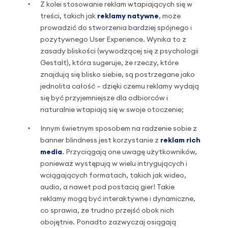
Z kolei stosowanie reklam wtapiających się w
treści, takich jak
reklamy natywne
, może
prowadzić do stworzenia bardziej spójnego i
pozytywnego User Experience. Wynika to z
zasady bliskości (wywodzącej się z psychologii
Gestalt), która sugeruje, że rzeczy, które
znajdują się blisko siebie, są postrzegane jako
jednolita całość – dzięki czemu reklamy wydają
się być przyjemniejsze dla odbiorców i
naturalnie wtapiają się w swoje otoczenie;
Innym świetnym sposobem na radzenie sobie z
banner blindness jest korzystanie z
reklam rich
media
. Przyciągają one uwagę użytkowników,
ponieważ występują w wielu intrygujących i
wciągających formatach, takich jak wideo,
audio, a nawet pod postacią gier! Takie
reklamy mogą być interaktywne i dynamiczne,
co sprawia, że trudno przejść obok nich
obojętnie. Ponadto zazwyczaj osiągają