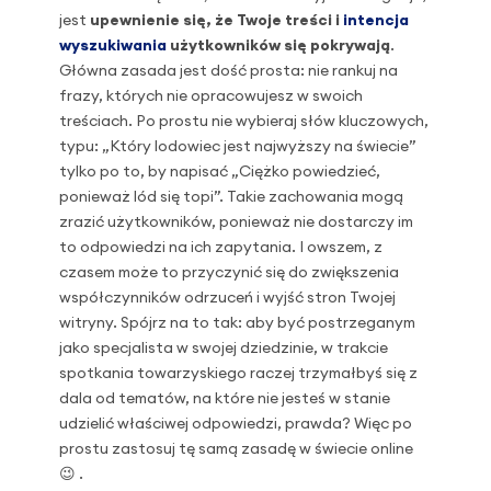
jest
upewnienie się, że Twoje treści i
intencja
wyszukiwania
użytkowników się pokrywają
.
Główna zasada jest dość prosta: nie rankuj na
frazy, których nie opracowujesz w swoich
treściach. Po prostu nie wybieraj słów kluczowych,
typu: „Który lodowiec jest najwyższy na świecie”
tylko po to, by napisać „Ciężko powiedzieć,
ponieważ lód się topi”. Takie zachowania mogą
zrazić użytkowników, ponieważ nie dostarczy im
to odpowiedzi na ich zapytania. I owszem, z
czasem może to przyczynić się do zwiększenia
współczynników odrzuceń i wyjść stron Twojej
witryny. Spójrz na to tak: aby być postrzeganym
jako specjalista w swojej dziedzinie, w trakcie
spotkania towarzyskiego raczej trzymałbyś się z
dala od tematów, na które nie jesteś w stanie
udzielić właściwej odpowiedzi, prawda? Więc po
prostu zastosuj tę samą zasadę w świecie online
😉 .