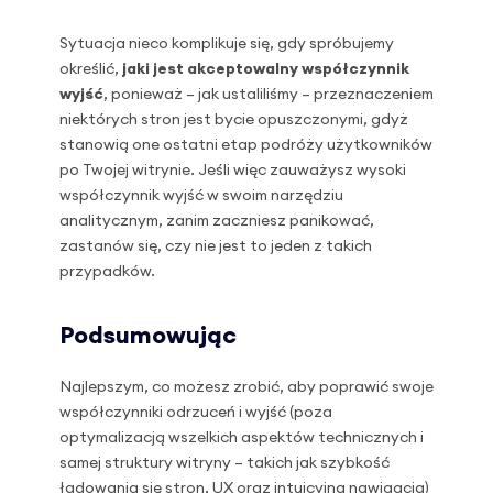
Sytuacja nieco komplikuje się, gdy spróbujemy
określić,
jaki jest akceptowalny współczynnik
wyjść
, ponieważ – jak ustaliliśmy – przeznaczeniem
niektórych stron jest bycie opuszczonymi, gdyż
stanowią one ostatni etap podróży użytkowników
po Twojej witrynie. Jeśli więc zauważysz wysoki
współczynnik wyjść w swoim narzędziu
analitycznym, zanim zaczniesz panikować,
zastanów się, czy nie jest to jeden z takich
przypadków.
Podsumowując
Najlepszym, co możesz zrobić, aby poprawić swoje
współczynniki odrzuceń i wyjść (poza
optymalizacją wszelkich aspektów technicznych i
samej struktury witryny – takich jak szybkość
ładowania się stron, UX oraz intuicyjna nawigacja)