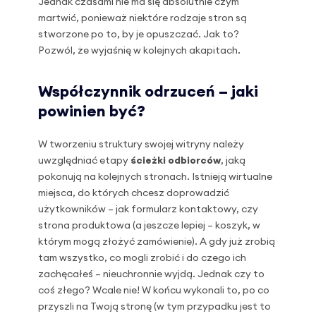
Jednak czasami nie ma się absolutnie czym
martwić, ponieważ niektóre rodzaje stron są
stworzone po to, by je opuszczać. Jak to?
Pozwól, że wyjaśnię w kolejnych akapitach.
Współczynnik odrzuceń – jaki
powinien być?
W tworzeniu struktury swojej witryny należy
uwzględniać etapy
ścieżki odbiorców
, jaką
pokonują na kolejnych stronach. Istnieją wirtualne
miejsca, do których chcesz doprowadzić
użytkowników – jak formularz kontaktowy, czy
strona produktowa (a jeszcze lepiej – koszyk, w
którym mogą złożyć zamówienie). A gdy już zrobią
tam wszystko, co mogli zrobić i do czego ich
zachęcałeś – nieuchronnie wyjdą. Jednak czy to
coś złego? Wcale nie! W końcu wykonali to, po co
przyszli na Twoją stronę (w tym przypadku jest to