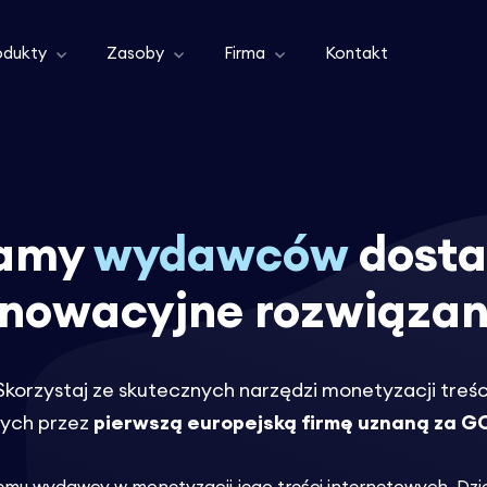
odukty
Zasoby
Firma
Kontakt
ramy
wydawców
dosta
nnowacyjne rozwiązan
Skorzystaj ze skutecznych narzędzi monetyzacji treśc
ych przez
pierwszą europejską firmę uznaną za G
u wydawcy w monetyzacji jego treści internetowych. Dzi