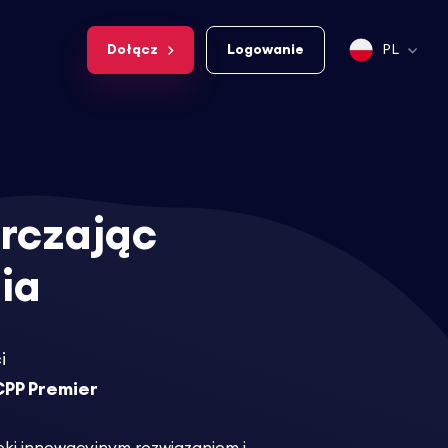
Dołącz
Logowanie
PL
rczając
ia
i
CPP Premier
ęki innowacyjnym rozwiązaniom i