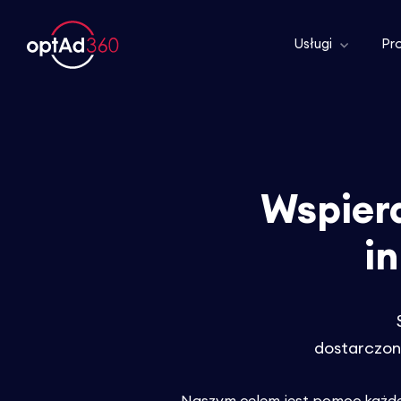
Usługi
Pr
Wspie
i
dostarczon
Naszym celem jest pomoc każdem