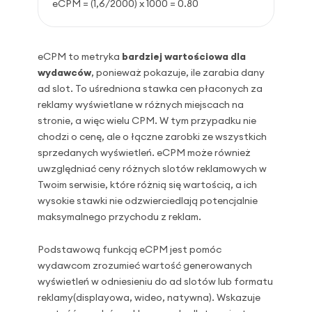
eCPM = (1,6/2000) x 1000 = 0.80
eCPM to metryka
bardziej wartościowa dla
wydawców
, ponieważ pokazuje, ile zarabia dany
ad slot
. To uśredniona stawka cen płaconych za
reklamy wyświetlane w różnych miejscach na
stronie, a więc wielu CPM. W tym przypadku nie
chodzi o cenę, ale o łączne zarobki ze wszystkich
sprzedanych wyświetleń. eCPM może również
uwzględniać ceny różnych slotów reklamowych w
Twoim serwisie, które różnią się wartością, a ich
wysokie stawki nie odzwierciedlają potencjalnie
maksymalnego przychodu z reklam.
Podstawową funkcją eCPM jest pomóc
wydawcom zrozumieć wartość generowanych
wyświetleń w odniesieniu do ad slotów lub formatu
reklamy(displayowa, wideo, natywna). Wskazuje