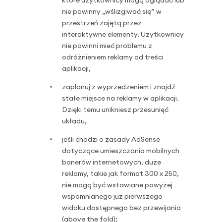
które użytkownicy mogą oglądać lub
nie powinny „wślizgiwać się” w
przestrzeń zajętą przez
interaktywne elementy. Użytkownicy
nie powinni mieć problemu z
odróżnieniem reklamy od treści
aplikacji,
zaplanuj z wyprzedzeniem i znajdź
stałe miejsce na reklamy w aplikacji.
Dzięki temu unikniesz przesunięć
układu,
jeśli chodzi o zasady AdSense
dotyczące umieszczania mobilnych
banerów internetowych, duże
reklamy, takie jak format 300 x 250,
nie mogą być wstawiane powyżej
wspomnianego już pierwszego
widoku dostępnego bez przewijania
(above the fold);