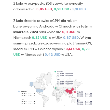
Z kolei w przypadku iOS stawki te wynosiły
odpowiednio:
0,05 USD
,
0,23 USD
i
0,31 USD
.
Z kolei średnia stawka eCPM dla reklam
banerowych na Androida w Chinach w
ostatnim
kwartale 2023
roku wynosiła
0,11 USD
, w
Niemczech
0,32 USD
, a w USA
0,87 USD
. W tym
samym przedziale czasowym, na platformie iOS,
średni eCPM w Chinach wynosił
0,14 USD
,
0,23
USD
w Niemczech i
0,42 USD
w USA.