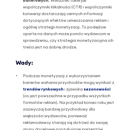
banerowych
. Wskaźniki takie jak
współczynniki klikalności (CTR) i współczynniki
konwersji dostarczają cennych informacji
dotyczących efektów umieszczania reklam i
ogólnej strategii monetyzacji. To podejście
oparte na danych może pomóc wydawcom w
sprawdzeniu, czy strategia monetyzacyjna ich
treści jest na dobrej drodze.
Wady:
Podczas monetyzacji z wykorzystaniem
banerów wahania przychodów mogą wynikać z
trendów rynkowych
i zjawiska
sezonowości
(co jest powszechne w przypadku wszystkich
formatów reklam). Na przykład koniec roku jest
zazwyczaj bardziej przychodowy dla
większości wydawców, ponieważ
reklamodawcy starają się dotrzeć do swojej
grupy docelowej poszukującej prezentów