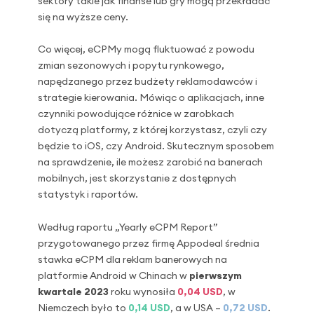
sektory takie jak finanse lub gry mogą przekładać
się na wyższe ceny.
Co więcej, eCPMy mogą fluktuować z powodu
zmian sezonowych i popytu rynkowego,
napędzanego przez budżety reklamodawców i
strategie kierowania. Mówiąc o aplikacjach, inne
czynniki powodujące różnice w zarobkach
dotyczą platformy, z której korzystasz, czyli czy
będzie to iOS, czy Android. Skutecznym sposobem
na sprawdzenie, ile możesz zarobić na banerach
mobilnych, jest skorzystanie z dostępnych
statystyk i raportów.
Według raportu „Yearly eCPM Report”
przygotowanego przez firmę Appodeal średnia
stawka eCPM dla reklam banerowych na
platformie Android w Chinach w
pierwszym
kwartale 2023
roku wynosiła
0,04 USD
, w
Niemczech było to
0,14 USD
, a w USA –
0,72 USD
.