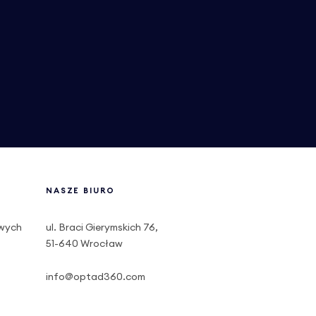
NASZE BIURO
owych
ul. Braci Gierymskich 76,
51-640 Wrocław
info@optad360.com