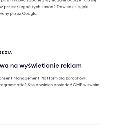
i powinny być zgodne z wymogami Google? Co się
iesz przestrzegać tych zasad? Dowiedz się, jaki
wany przez Google.
ĘDZIA
wa na wyświetlanie reklam
Consent Management Platform dla zarobków
rogrammatic? Kto powinien posiadać CMP w swoim