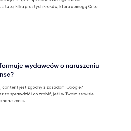
entacją skryptu optAd360 AI Engine w Ad
 tutaj kilka prostych kroków, które pomogą Ci to
nformuje wydawców o naruszeniu
nse?
ój content jest zgodny z zasadami Google?
z to sprawdzić i co zrobić, jeśli w Twoim serwisie
e naruszenie.