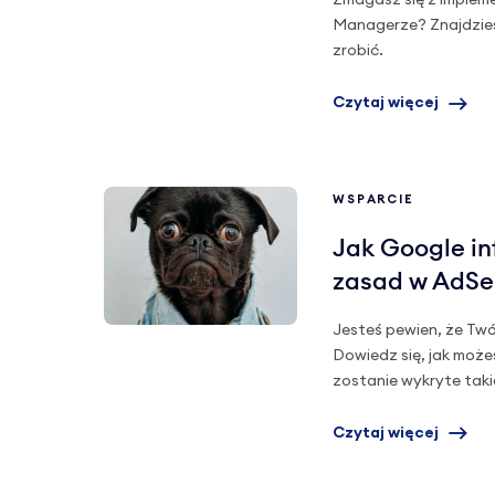
Zmagasz się z implem
Managerze? Znajdziesz
zrobić.
Czytaj więcej
WSPARCIE
Jak Google i
zasad w AdSe
Jesteś pewien, że Tw
Dowiedz się, jak możes
zostanie wykryte taki
Czytaj więcej