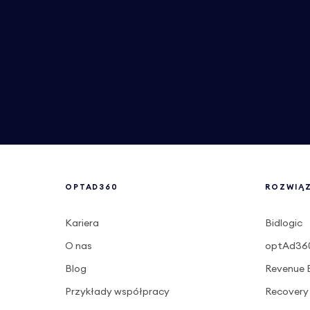
OPTAD360
ROZWIĄ
Kariera
Bidlogic
O nas
optAd360
Blog
Revenue 
Przykłady współpracy
Recovery