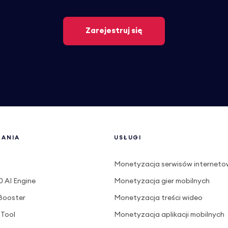
Zarejestruj się
ZANIA
USŁUGI
Monetyzacja serwisów internet
 AI Engine
Monetyzacja gier mobilnych
Booster
Monetyzacja treści wideo
 Tool
Monetyzacja aplikacji mobilnych