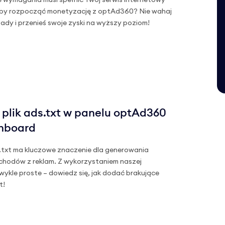
e wymagania musi spełnić Twój serwis internetowy
a, by rozpocząć monetyzację z optAd360? Nie wahaj
sady i przenieś swoje zyski na wyższy poziom!
 plik ads.txt w panelu optAd360
shboard
s.txt ma kluczowe znaczenie dla generowania
hodów z reklam. Z wykorzystaniem naszej
zwykle proste – dowiedz się, jak dodać brakujące
t!