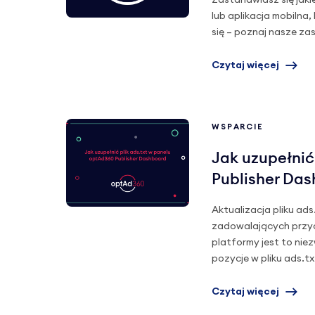
Zastanawiasz się jaki
lub aplikacja mobiln
się – poznaj nasze za
Czytaj więcej
WSPARCIE
Jak uzupełnić
Publisher Da
Aktualizacja pliku ad
zadowalających przyc
platformy jest to nie
pozycje w pliku ads.tx
Czytaj więcej