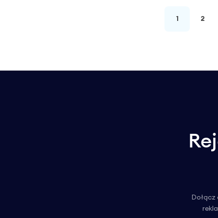
1
2
Rej
Dołącz 
rekl