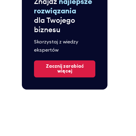
Znajdź
najlepsze
rozwiązania
dla Twojego
biznesu
Skorzystaj z wiedzy
ekspertów
Zacznij zarabiać
więcej