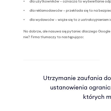
dla użytkowników – oznacza to wyświetlanie odpo
dla reklamodawców – przekłada się to na bezpiec
dla wydawców – wiąże się to z uatrakcyjnieniem i
No dobrze, ale nasuwa się pytanie: dlaczego Goog
nie? Firma tłumaczy to następująco:
Utrzymanie zaufania d
ustanowienia ogranic
których m