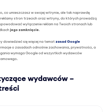
to, co umieszczasz w swojej witrynie, ale tak naprawdę
, reklamy stron trzecich oraz witryny, do których prowadzą
że spowodować wyłączenie reklam na Twoich stronach lub
adkach
jego zamknięcie
.
y dowiedzieć się więcej na temat
zasad Google
formacje o zasadach odnośnie zachowania, prywatności, a
rzegania wymaga Google od wszystkich wydawców
klamowego.
otyczące wydawców –
treści