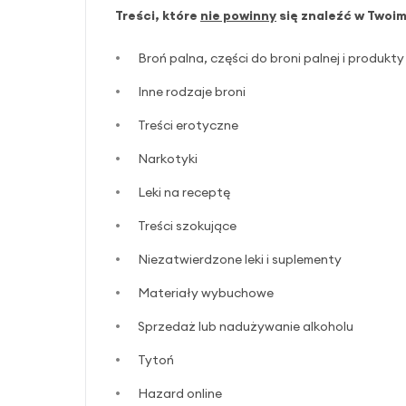
Treści, które
nie powinny
się znaleźć w Twoim
Broń palna, części do broni palnej i produk
Inne rodzaje broni
Treści erotyczne
Narkotyki
Leki na receptę
Treści szokujące
Niezatwierdzone leki i suplementy
Materiały wybuchowe
Sprzedaż lub nadużywanie alkoholu
Tytoń
Hazard online