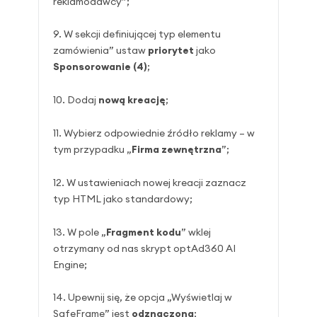
reklamodawcy”;
W sekcji definiującej typ elementu
zamówienia” ustaw
priorytet
jako
Sponsorowanie (4)
;
Dodaj
nową kreację
;
Wybierz odpowiednie źródło reklamy – w
tym przypadku „
Firma zewnętrzna
”;
W ustawieniach nowej kreacji zaznacz
typ HTML jako standardowy;
W pole „
Fragment kodu
” wklej
otrzymany od nas skrypt optAd360 AI
Engine;
Upewnij się, że opcja „Wyświetlaj w
SafeFrame” jest
odznaczona
;