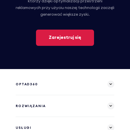
którzy dzięki optymalizacji przestrzeni
reklamowych przy użyciu naszej technologii zaczęli
generować większe zyski.
Zarejestruj się
OPTAD360
ROZWIĄZANIA
USŁUGI