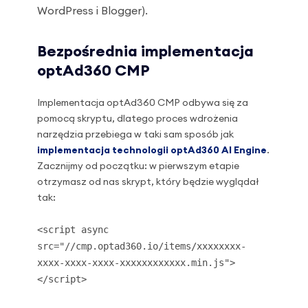
WordPress i Blogger).
Bezpośrednia implementacja
optAd360 CMP
Implementacja optAd360 CMP odbywa się za
pomocą skryptu, dlatego proces wdrożenia
narzędzia przebiega w taki sam sposób jak
implementacja technologii optAd360 AI Engine
.
Zacznijmy od początku: w pierwszym etapie
otrzymasz od nas skrypt, który będzie wyglądał
tak:
<script async
src="//cmp.optad360.io/items/xxxxxxxx-
xxxx-xxxx-xxxx-xxxxxxxxxxxx.min.js">
</script>