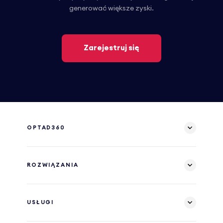
generować większe zyski.
Zarejestruj się
OPTAD360
ROZWIĄZANIA
USŁUGI