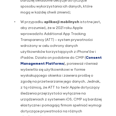
bardziej świadome decyzje dotyczące
sposobu wykorzystania ich danych, które
mogą w każdej chwili zmienić;
W przypadku
aplikacji mobilnych
istotne jest,
aby zrozumieć, że w 2021 roku Apple
wprowadziło Additional App Tracking
Transparency (ATT) – system prywatności
wdrożony w celu ochrony danych
użytkowników korzystających z iPhone’ów i
iPadów. Działa on podobnie do CMP (
Consent
Management Platforms
), ponieważ również
wyświetla się użytkownikowi w formie
wyskakującego okienka i zawiera prośbę o
zgodę na przetwarzanie jego danych. Jednak,
z tą różnicą, że ATT to twór Apple dotyczący
śledzenia przejrzystości wyłącznie na
urządzeniach z systemem iOS. CMP są bardziej
elastyczne i pomagają firmom spełniać wymogi
dotyczące prywatności na różnych