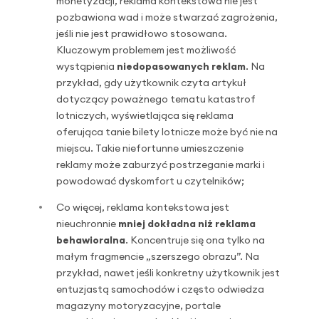
monetyzacji, reklama kontekstowa nie jest
pozbawiona wad i może stwarzać zagrożenia,
jeśli nie jest prawidłowo stosowana.
Kluczowym problemem jest możliwość
wystąpienia
niedopasowanych reklam
. Na
przykład, gdy użytkownik czyta artykuł
dotyczący poważnego tematu katastrof
lotniczych, wyświetlająca się reklama
oferująca tanie bilety lotnicze może być nie na
miejscu. Takie niefortunne umieszczenie
reklamy może zaburzyć postrzeganie marki i
powodować dyskomfort u czytelników;
Co więcej, reklama kontekstowa jest
nieuchronnie
mniej dokładna niż reklama
behawioralna
. Koncentruje się ona tylko na
małym fragmencie „szerszego obrazu”. Na
przykład, nawet jeśli konkretny użytkownik jest
entuzjastą samochodów i często odwiedza
magazyny motoryzacyjne, portale