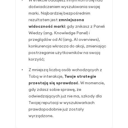
W efekcie oddajesz innym kontrolę nad
doświadczeniem wyszukiwania swojej
marki. Najbardziej bezpośrednim
rezultatem jest
zmniejszona
widoczność marki
: gdy znikasz z Paneli
Wiedzy (ang. Knowledge Panel) i
przeglądów od AI (ang. AI overviews),
konkurencja wkracza do akcji, zmieniając
postrzeganie użytkowników na swoją
korzyść;
Z mniejszą liczbą osób wchodzących z
Tobą w interakcje,
Twoje strategie
przestają się sprawdzać
. W momencie,
gdy zdasz sobie sprawę, że
odwiedzających już nie ma, szkody dla
Twojej reputacji w wyszukiwarkach
prawdopodobnie już zostały
wyrządzone.