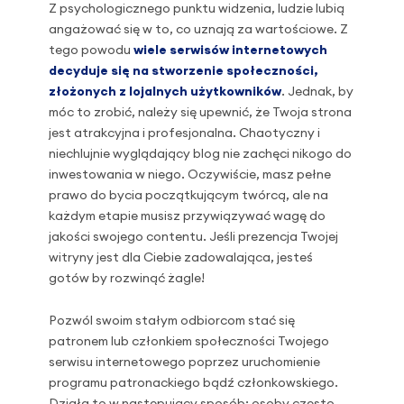
Z psychologicznego punktu widzenia, ludzie lubią
angażować się w to, co uznają za wartościowe. Z
tego powodu
wiele serwisów internetowych
decyduje się na stworzenie społeczności,
złożonych z lojalnych użytkowników
. Jednak, by
móc to zrobić, należy się upewnić, że Twoja strona
jest atrakcyjna i profesjonalna. Chaotyczny i
niechlujnie wyglądający blog nie zachęci nikogo do
inwestowania w niego. Oczywiście, masz pełne
prawo do bycia początkującym twórcą, ale na
każdym etapie musisz przywiązywać wagę do
jakości swojego contentu. Jeśli prezencja Twojej
witryny jest dla Ciebie zadowalająca, jesteś
gotów by rozwinąć żagle!
Pozwól swoim stałym odbiorcom stać się
patronem lub członkiem społeczności Twojego
serwisu internetowego poprzez uruchomienie
programu patronackiego bądź członkowskiego.
Działa to w następujący sposób: osoby często