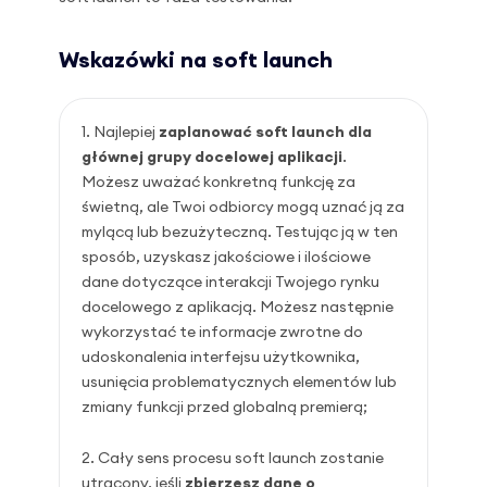
Wskazówki na soft launch
Najlepiej
zaplanować soft launch dla
głównej grupy docelowej aplikacji
.
Możesz uważać konkretną funkcję za
świetną, ale Twoi odbiorcy mogą uznać ją za
mylącą lub bezużyteczną. Testując ją w ten
sposób, uzyskasz jakościowe i ilościowe
dane dotyczące interakcji Twojego rynku
docelowego z aplikacją. Możesz następnie
wykorzystać te informacje zwrotne do
udoskonalenia interfejsu użytkownika,
usunięcia problematycznych elementów lub
zmiany funkcji przed globalną premierą;
Cały sens procesu soft launch zostanie
utracony, jeśli
zbierzesz dane o