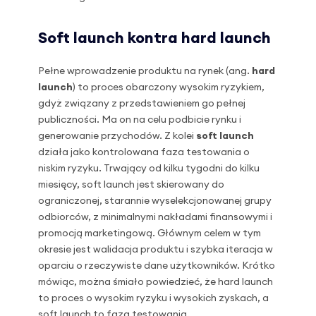
Soft launch kontra hard launch
Pełne wprowadzenie produktu na rynek (ang.
hard
launch
) to proces obarczony wysokim ryzykiem,
gdyż związany z przedstawieniem go pełnej
publiczności. Ma on na celu podbicie rynku i
generowanie przychodów. Z kolei
soft launch
działa jako kontrolowana faza testowania o
niskim ryzyku. Trwający od kilku tygodni do kilku
miesięcy, soft launch jest skierowany do
ograniczonej, starannie wyselekcjonowanej grupy
odbiorców, z minimalnymi nakładami finansowymi i
promocją marketingową. Głównym celem w tym
okresie jest walidacja produktu i szybka iteracja w
oparciu o rzeczywiste dane użytkowników. Krótko
mówiąc, można śmiało powiedzieć, że hard launch
to proces o wysokim ryzyku i wysokich zyskach, a
soft launch to faza testowania.