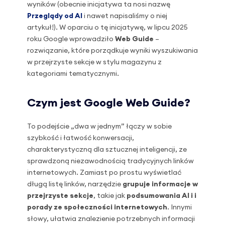
wyników (obecnie inicjatywa ta nosi nazwę
Przeglądy od AI
i nawet napisaliśmy o niej
artykuł!). W oparciu o tę inicjatywę, w lipcu 2025
roku Google wprowadziło
Web Guide
–
rozwiązanie, które porządkuje wyniki wyszukiwania
w przejrzyste sekcje w stylu magazynu z
kategoriami tematycznymi.
Czym jest Google Web Guide?
To podejście „dwa w jednym” łączy w sobie
szybkość i łatwość konwersacji,
charakterystyczną dla sztucznej inteligencji, ze
sprawdzoną niezawodnością tradycyjnych linków
internetowych. Zamiast po prostu wyświetlać
długą listę linków, narzędzie
grupuje informacje w
przejrzyste sekcje
, takie jak
podsumowania AI i i
porady ze społeczności internetowych
. Innymi
słowy, ułatwia znalezienie potrzebnych informacji