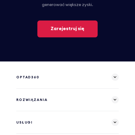
generować większe zyski.
Zarejestruj się
OPTAD360
ROZWIĄZANIA
USŁUGI