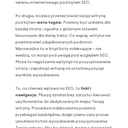
serwisu internetowego pod kątem SEO.
Po drugie, możesz przetestować swoją witrynę
pod kątem
meta tagów
. Powinny być unikalne dla
każdej strony i zgodne z głównymi słowami
kluczowymi dla danej treści. Co więcej, witryna nie
powinna mieć zduplikowanych podstron.
Wprowadza to w błąd boty indeksujące – nie
wiedzą, co wziąć pod uwagę pod względem SEO.
Może to negatywnie wpłynąć na pozycjonowanie
strony i zepchnąć witrynę na ostatnie pozycje
wyników wyszukiwania.
To, co również wpływa na SEO, to
linki i
nawigacja
. Muszą działać bez zarzutu i kierować
użytkowników do dedykowanych miejsc Twojej
witryny. Procedura indeksowania powinna
przebiegać bezbłędnie, dzięki czemu cały proces
umożliwia botom wyszukiwarek pozycjonowanie
Twojej witryny. Aby to ułatwić, możesz skorzystać